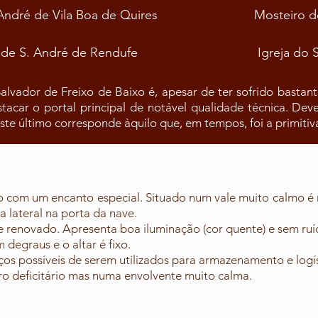
 André de Vila Boa de Quires
Mosteiro de
 de S. André de Rendufe
Igreja do 
lvador de Freixo de Baixo é, apesar de ter sofrido bastant
stacar o portal principal de notável qualidade técnica. D
ste último corresponde àquilo que, em tempos, foi a primitiva
 com um encanto especial. Situado num vale muito calmo é 
a lateral na porta da nave.
 renovado. Apresenta boa iluminação (cor quente) e sem ruí
 degraus e o altar é fixo.
os possíveis de serem utilizados para armazenamento e logís
o deficitário mas numa envolvente muito calma.