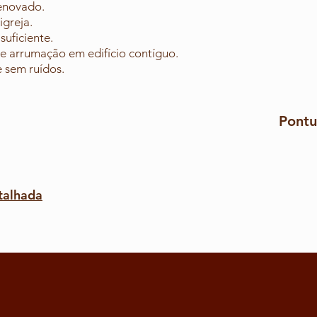
enovado.
igreja.
uficiente.
e arrumação em edifício contíguo.
 sem ruídos.
Pontu
talhada