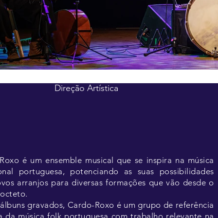
Direção Artística
Roxo é um ensemble musical que se inspira na música
ional portuguesa, potenciando as suas possibilidades
vos arranjos para diversas formações que vão desde o
 octeto.
álbuns gravados, Cardo-Roxo é um grupo de referência
a da música folk portuguesa com trabalho relevante na