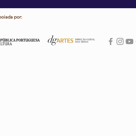
poiada por: