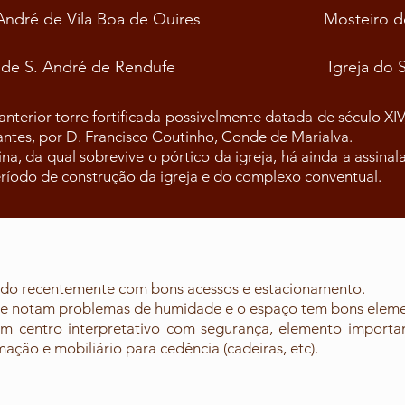
 André de Vila Boa de Quires
Mosteiro de
 de S. André de Rendufe
Igreja do 
nterior torre fortificada possivelmente datada de século XI
antes, por D. Francisco Coutinho, Conde de Marialva.
na, da qual sobrevive o pórtico da igreja, há ainda a assin
eríodo de construção da igreja e do complexo conventual.
do recentemente com bons acessos e estacionamento.
 se notam problemas de humidade e o espaço tem bons ele
 centro interpretativo com segurança, elemento importa
ação e mobiliário para cedência (cadeiras, etc).