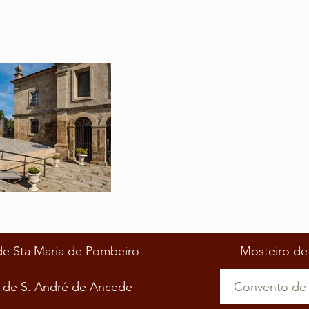
de Sta Maria de Pombeiro
Mosteiro de
 de S. André de Ancede
Convento de 