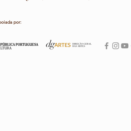
poiada por: