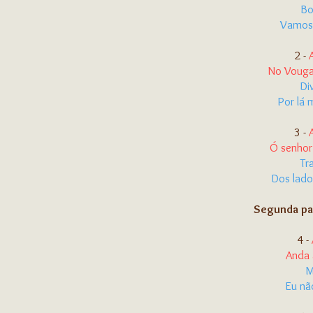
Bo
Vamos 
2 -
No Voug
Di
Por lá
3 -
Ó senhor
Tr
Dos lado
Segunda pa
4 -
Anda 
M
Eu nã