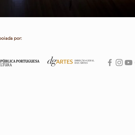
poiada por: